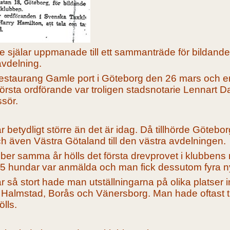
e själar uppmanade till ett sammanträde för bildand
avdelning.
estaurang Gamle port i Göteborg den 26 mars och en
örsta ordförande var troligen stadsnotarie Lennart 
sör.
betydligt större än det är idag. Då tillhörde Götebo
h även Västra Götaland till den västra avdelningen.
r samma år hölls det första drevprovet i klubbens 
15 hundar var anmälda och man fick dessutom fyra
 så stort hade man utställningarna på olika platser
 Halmstad, Borås och Vänersborg. Man hade oftast tillg
ölls.