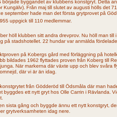
955 började byggandet av klubbens konstgryt. Detta 
 Kungälv). Från maj till slutet av augusti hölls det 71 
:e september hade man det första grytprovet på Göd
955 uppgick till 110 medlemmar.
 höll klubben sitt andra drevprov. Nu höll man till 
g på stadshotellet. 22 hundar var anmälda fördelad
tproven på Kobergs gård med förläggning på hotell
bb bildades 1962 flyttades proven från Koberg till R
rljunga. När markerna där växte upp och blev svåra 
omnejd, där vi är än idag.
s konstgrytet från Gödderöd till Ödsmåla där man had
let byggdes ett nytt gryt hos Olle Carrin i Rävlanda. 
t.
an en sista gång och byggde ännu ett nytt konstgryt, d
ger grytverksamheten idag nere.