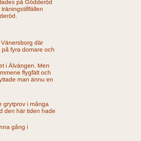
anlades på Gödderöd
träningstillfällen
deröd.
i Vänersborg där
e på fyra domare och
et i Älvängen. Men
emmene flygfält och
flyttade man ännu en
e grytprov i många
Vid den här tiden hade
enna gång i