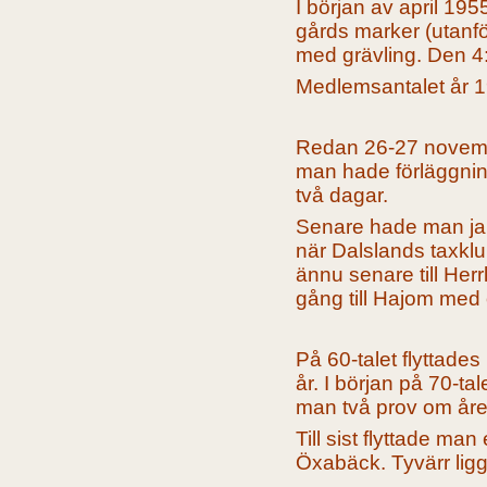
I början av april 1
gårds marker (utanför
med grävling. Den 4
Medlemsantalet år 1
Redan 26-27 november
man hade förläggnin
två dagar.
Senare hade man jak
när Dalslands taxklu
ännu senare till Her
gång till Hajom med 
På 60-talet flyttade
år. I början på 70-ta
man två prov om åre
Till sist flyttade m
Öxabäck. Tyvärr lig