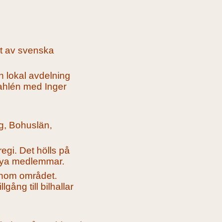
et av svenska
 lokal avdelning
Dahlén med Inger
rg, Bohuslän,
regi.
Det hölls på
 nya medlemmar.
 inom området.
ång till bilhallar