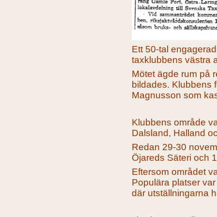
Ett 50-tal engagerad
taxklubbens västra 
Mötet ägde rum på r
bildades. Klubbens f
Magnusson som kas
Klubbens område var 
Dalsland, Halland oc
Redan 29-30 novembe
Öjareds Säteri och 
Eftersom området var
Populära platser var
där utställningarna h