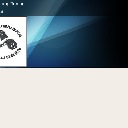
h uppfödning
at