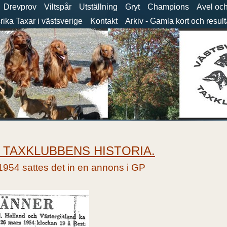
Drevprov
Viltspår
Utställning
Gryt
Champions
Avel oc
ika Taxar i västsverige
Kontakt
Arkiv - Gamla kort och result
TAXKLUBBENS HISTORIA.
54 sattes det in en annons i GP